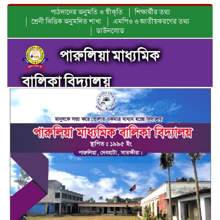
পাঠদানের অনুমতি ও স্বীকৃতি
শিক্ষার্থীর তথ্য
শ্রেনী ভিত্তিক অনুমদিত শাখা
এমপিও ও জাতীয়করণের তথ্য
ডাউনলোড
পারুলিয়া মাধ্যমিক
বালিকা বিদ্যালয়