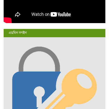
এডমিন লগইন